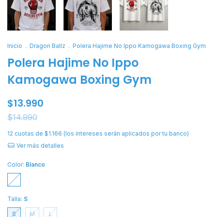
Inicio
.
Dragon Ballz
.
Polera Hajime No Ippo Kamogawa Boxing Gym
Polera Hajime No Ippo
Kamogawa Boxing Gym
$13.990
$14.990
12
cuotas de
$1.166 (los intereses serán aplicados por tu banco)
Ver más detalles
Color:
Blanco
Talla:
S
S
M
L