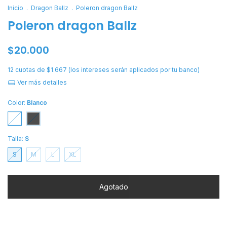
Inicio
.
Dragon Ballz
.
Poleron dragon Ballz
Poleron dragon Ballz
$20.000
12
cuotas de
$1.667 (los intereses serán aplicados por tu banco)
Ver más detalles
Color:
Blanco
Talla:
S
S
M
L
XL