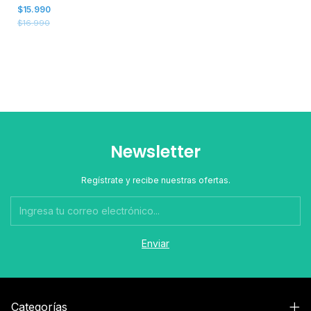
Btd60bk(100ml)/bt5001
$15.990
$16.990
Newsletter
Regístrate y recibe nuestras ofertas.
Categorías