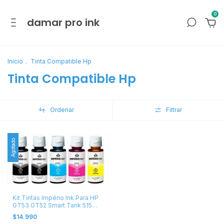
0
damar pro ink
Inicio
.
Tinta Compatible Hp
Tinta Compatible Hp
Ordenar
Filtrar
Agotado
Kit Tintas Império Ink Para HP
GT53 GT52 Smart Tank 515
Amarillo Cian Magenta Negro
$14.990
negro